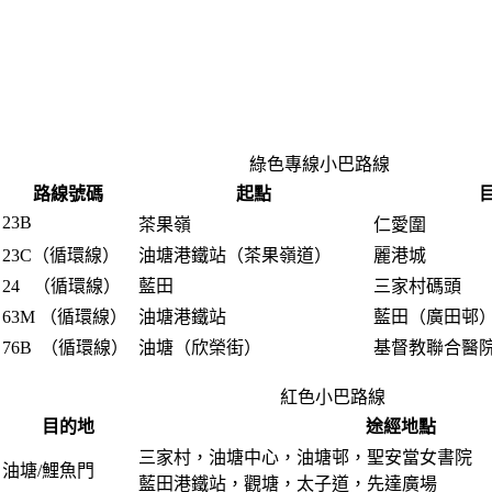
綠色專線小巴路線
路線號碼
起點
23B
茶果嶺
仁愛圍
23C（循環線）
油塘港鐵站（茶果嶺道）
麗港城
24 （循環線）
藍田
三家村碼頭
63M （循環線）
油塘港鐵站
藍田（廣田邨
76B （循環線）
油塘（欣榮街）
基督教聯合醫
紅色小巴路線
目的地
途經地點
三家村，油塘中心，油塘邨，聖安當女書院
油塘/鯉魚門
藍田港鐵站，觀塘，太子道，先達廣場