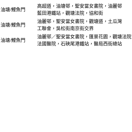
高超道，油塘邨，聖安當女書院，油麗邨
油塘/鯉魚門
藍田港鐵站，觀塘法院，協和街
油麗邨，聖安當女書院，觀塘道，土瓜灣
油塘/鯉魚門
工聯會，吳松街南京街交界
油麗邨／聖安當女書院，匯景花園，觀塘法院
油塘/鯉魚門
法國醫院，石硤尾港鐵站，醫局西街總站