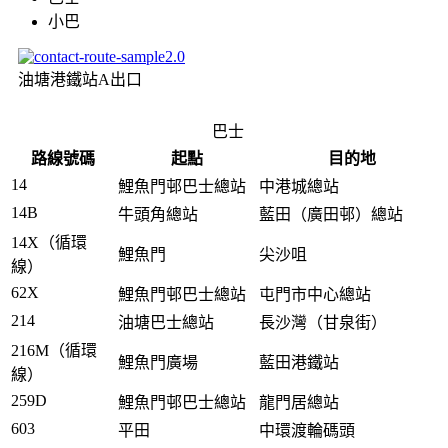
小巴
油塘港鐵站A出口
巴士
路線號碼
起點
目的地
14
鯉魚門邨巴士總站
中港城總站
14B
牛頭角總站
藍田（廣田邨）總站
14X（循環
鯉魚門
尖沙咀
線）
62X
鯉魚門邨巴士總站
屯門市中心總站
214
油塘巴士總站
長沙灣（甘泉街）
216M（循環
鯉魚門廣場
藍田港鐵站
線）
259D
鯉魚門邨巴士總站
龍門居總站
603
平田
中環渡輪碼頭